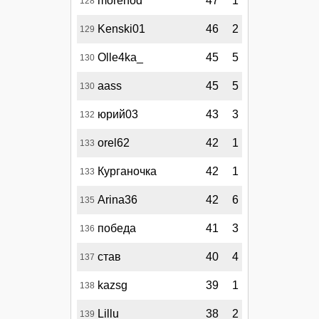
morehod
47
1
128
Kenski01
46
2
129
Olle4ka_
45
5
130
aass
45
5
130
юрий03
43
3
132
orel62
42
1
133
Курганочка
42
1
133
Arina36
42
6
135
победа
41
3
136
став
40
4
137
kazsg
39
1
138
Lillu
38
2
139