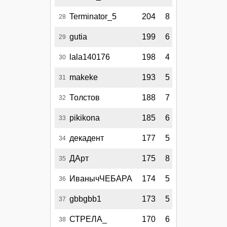
Terminator_5
204
8
28
gutia
199
6
29
lala140176
198
4
30
makeke
193
5
31
Толстов
188
7
32
pikikona
185
6
33
декадент
177
5
34
ДАрт
175
8
35
ИванычЧЕБАРА
174
5
36
gbbgbb1
173
5
37
СТРЕЛА_
170
6
38