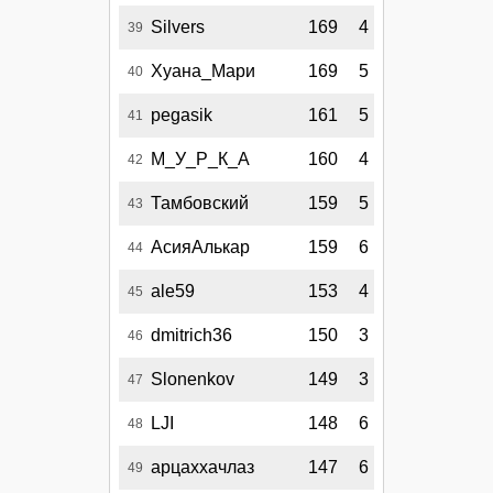
Silvers
169
4
39
Хуана_Мари
169
5
40
pegasik
161
5
41
М_У_Р_К_А
160
4
42
Тамбовский
159
5
43
АсияАлькар
159
6
44
ale59
153
4
45
dmitrich36
150
3
46
Slonenkov
149
3
47
LJI
148
6
48
арцаххачлаз
147
6
49