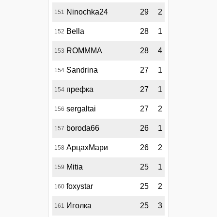
Ninochka24
29
2
151
Bella
28
1
152
ROMMMA
28
4
153
Sandrina
27
1
154
префка
27
1
154
sergaltai
27
2
156
boroda66
26
1
157
АрцахМари
26
2
158
Mitia
25
1
159
foxystar
25
2
160
Иголка
25
3
161