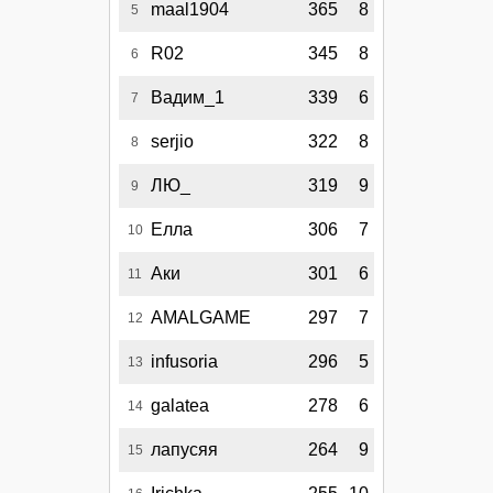
maal1904
365
8
5
R02
345
8
6
Вадим_1
339
6
7
serjio
322
8
8
ЛЮ_
319
9
9
Елла
306
7
10
Аки
301
6
11
AMALGAME
297
7
12
infusoria
296
5
13
galatea
278
6
14
лапусяя
264
9
15