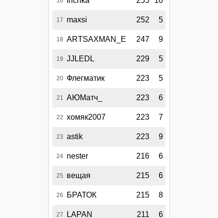
Irichka
255
10
16
maxsi
252
5
17
ARTSAXMAN_E
247
9
18
JJLEDL
229
5
19
Флегматик
223
5
20
АЮМатч_
223
6
21
хомяк2007
223
7
22
astik
223
9
23
nester
216
6
24
вещая
215
6
25
БРАТОК
215
8
26
LAPAN_
211
6
27