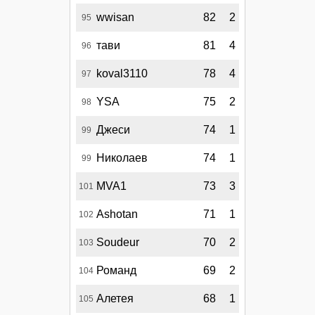
wwisan
82
2
95
тави
81
4
96
koval3110
78
4
97
YSA
75
2
98
Джеси
74
1
99
Николаев
74
1
99
MVA1
73
3
101
Ashotan
71
1
102
Soudeur
70
2
103
Романд
69
2
104
Алетея
68
1
105