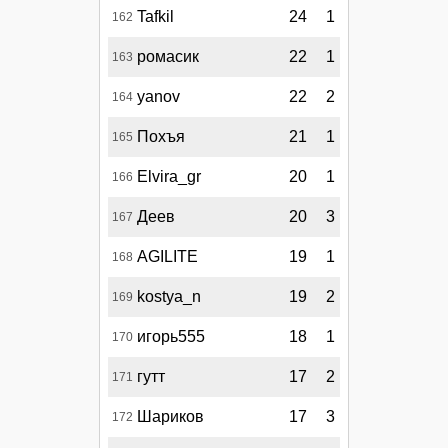
Tafkil
24
1
162
ромасик
22
1
163
yanov
22
2
164
Похъя
21
1
165
Elvira_gr
20
1
166
Деев
20
3
167
AGILITE
19
1
168
kostya_n
19
2
169
игорь555
18
1
170
гутт
17
2
171
Шариков
17
3
172