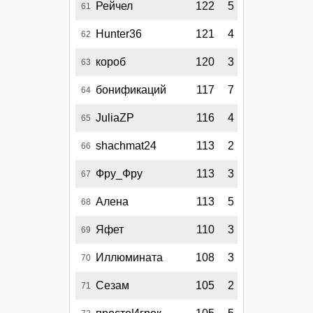
Рейчел
122
5
61
Hunter36
121
4
62
короб
120
3
63
бонификаций
117
7
64
JuliaZP
116
4
65
shachmat24
113
2
66
Фру_Фру
113
3
67
Алена
113
5
68
Яфет
110
3
69
Иллюмината
108
3
70
Сезам
105
2
71