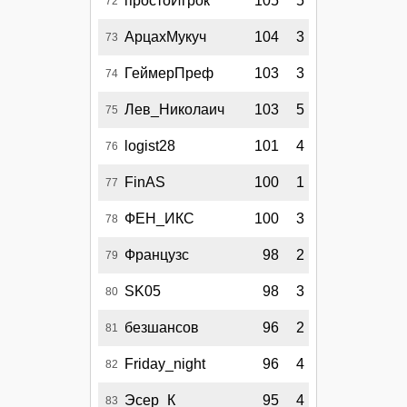
простоИгрок
105
5
72
АрцахМукуч
104
3
73
ГеймерПреф
103
3
74
Лев_Николаич
103
5
75
logist28
101
4
76
FinAS
100
1
77
ФЕН_ИКС
100
3
78
Французс
98
2
79
SK05
98
3
80
безшансов
96
2
81
Friday_night
96
4
82
Эсер_К
95
4
83