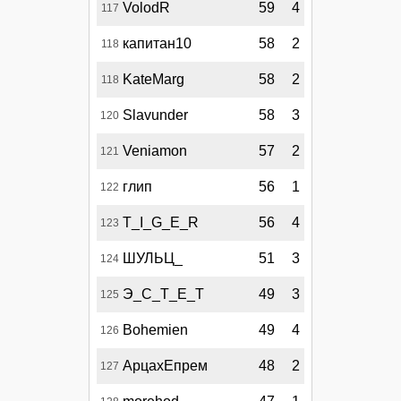
VolodR
59
4
117
капитан10
58
2
118
KateMarg
58
2
118
Slavunder
58
3
120
Veniamon
57
2
121
глип
56
1
122
T_I_G_E_R
56
4
123
ШУЛЬЦ_
51
3
124
Э_С_Т_Е_Т
49
3
125
Bohemien
49
4
126
АрцахЕпрем
48
2
127