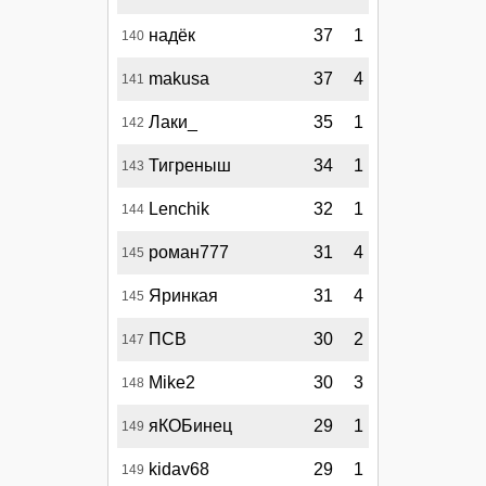
надёк
37
1
140
makusa
37
4
141
Лаки_
35
1
142
Тигреныш
34
1
143
Lenchik
32
1
144
роман777
31
4
145
Яринкая
31
4
145
ПСВ
30
2
147
Mike2
30
3
148
яКОБинец
29
1
149
kidav68
29
1
149