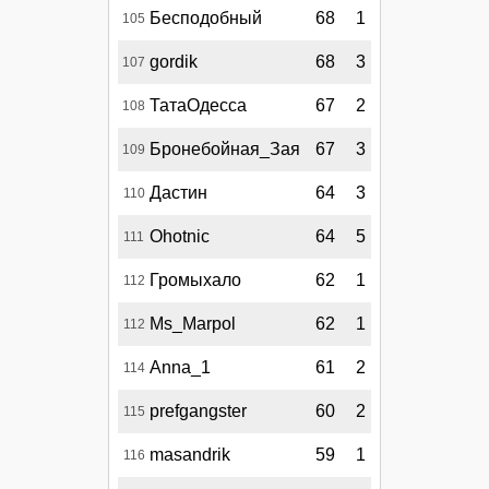
Бесподобный
68
1
105
gordik
68
3
107
ТатаОдесса
67
2
108
Бронебойная_Зая
67
3
109
Дастин
64
3
110
Ohotnic
64
5
111
Громыхало
62
1
112
Ms_Marpol
62
1
112
Anna_1
61
2
114
prefgangster
60
2
115
masandrik
59
1
116