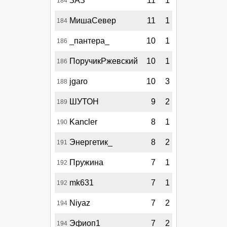
ЗАЗ
11
1
184
МишаСевер
11
1
184
_пантера_
10
1
186
ПоручикРжевский
10
1
186
jgaro
10
3
188
ШУТОН
9
2
189
Kancler
8
1
190
Энергетик_
8
2
191
Пружина
7
1
192
mk631
7
1
192
Niyaz
7
2
194
Эфиоп1
7
2
194