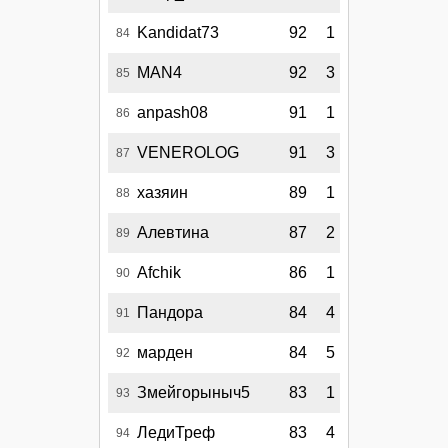
Kandidat73
92
1
84
MAN4
92
3
85
anpash08
91
1
86
VENEROLOG
91
3
87
хазяин
89
1
88
Алевтина
87
2
89
Afchik
86
1
90
Пандора
84
4
91
марден
84
5
92
Змейгорыныч5
83
1
93
ЛедиТреф
83
4
94