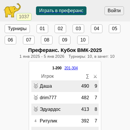
Играть в преферанс
Войти
1037
Турниры
01
02
03
04
05
06
07
08
09
10
Преферанс. Кубок ВМК-2025
1 янв 2025
-
5 янв 2026
Турниры: 10, в зачет: 10
1-200
201-304
Игрок
∑
⚔
🥇
Даша
490
9
🥈
drim777
482
7
🥉
Эдуардос
413
8
Ритулик
392
7
4