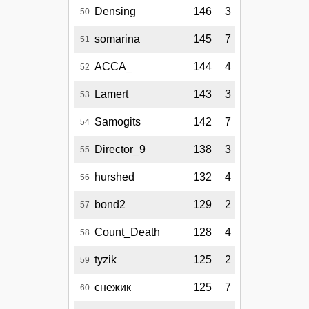
Densing
146
3
50
somarina
145
7
51
АССА_
144
4
52
Lamert
143
3
53
Samogits
142
7
54
Director_9
138
3
55
hurshed
132
4
56
bond2
129
2
57
Count_Death
128
4
58
tyzik
125
2
59
снежик
125
7
60