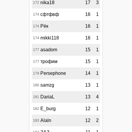
nika18
17
3
172
сфтфвф
16
1
174
Рёк
16
1
174
mikki118
16
1
174
asadom
15
1
177
трофим
15
1
177
Persephone
14
1
179
samzg
13
1
180
DariaL
13
4
181
E_burg
12
1
182
Alaln
12
2
183