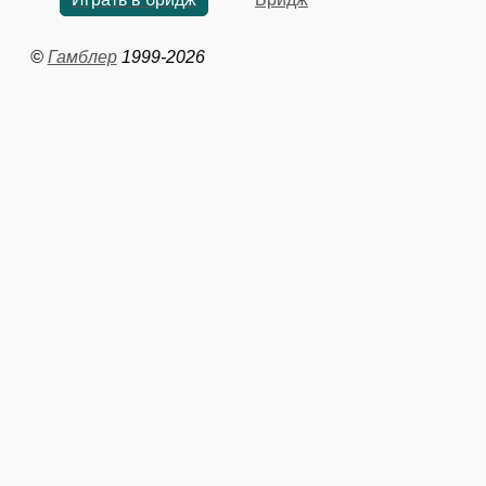
©
Гамблер
1999-2026