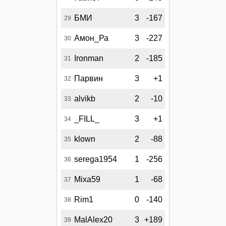
БМИ
3
-167
29
Амон_Ра
3
-227
30
Ironman
2
-185
31
Парвин
3
+1
32
alvikb
2
-10
33
_FILL_
3
+1
34
klown
2
-88
35
serega1954
1
-256
36
Mixa59
1
-68
37
Rim1
0
-140
38
MalAlex20
3
+189
39