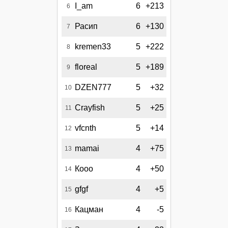
I_am
6
+213
6
Расип
6
+130
7
kremen33
5
+222
8
floreal
5
+189
9
DZEN777
5
+32
10
Crayfish
5
+25
11
vfcnth
5
+14
12
mamai
4
+75
13
Кооо
4
+50
14
gfgf
4
+5
15
Кацман
4
-5
16