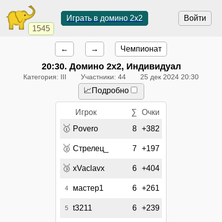
Играть в домино 2x2
Войти
1545
←
→
Чемпионат
20:30
. Домино 2x2, Индивидуал
Категория: III
Участники: 44
25 дек 2024 20:30
📈Подробно
Игрок
∑
Очки
🥇
Povero
8
+382
🥈
Стрелец_
7
+197
🥉
xVaclavx
6
+404
мастер1
6
+261
4
t3211
6
+239
5