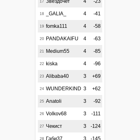
Звездочет
4
-23
17
_GALIA_
4
-41
18
fomka111
4
-58
19
PANDAKAIFU
4
-63
20
Medium55
4
-85
21
kiska
4
-96
22
Alibaba40
3
+69
23
WUNDERKIND
3
+62
24
Anatoli
3
-92
25
Volkov68
3
-111
26
Чекист
3
-124
27
Габи37
3
-145
28