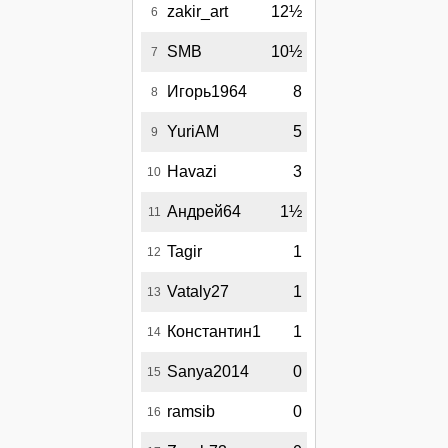
zakir_art
12½
6
SMB
10½
7
Игорь1964
8
8
YuriAM
5
9
Havazi
3
10
Андрей64
1½
11
Tagir
1
12
Vataly27
1
13
Константин1
1
14
Sanya2014
0
15
ramsib
0
16