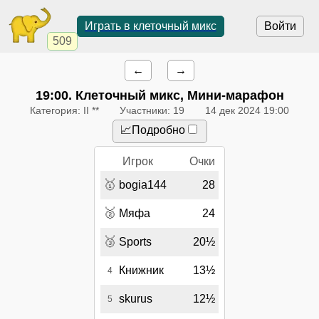
Играть в клеточный микс
Войти
509
←
→
19:00
. Клеточный микс, Мини-марафон
Категория: II **
Участники: 19
14 дек 2024 19:00
📈Подробно
Игрок
Очки
🥇
bogia144
28
🥈
Мяфа
24
🥉
Sports
20½
Книжник
13½
4
skurus
12½
5