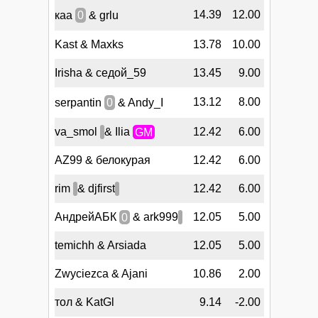
14.39
12.00
каа
0
& grlu
Kast & Maxks
13.78
10.00
Irisha & седой_59
13.45
9.00
13.12
8.00
serpantin
0
& Andy_I
va_smol
& Ilia
GM
12.42
6.00
AZ99 & белокурая
12.42
6.00
rim
& djfirst
12.42
6.00
АндрейАБК
0
& ark999
12.05
5.00
temichh & Arsiada
12.05
5.00
Zwyciezca & Ajani
10.86
2.00
тол & KatGl
9.14
-2.00