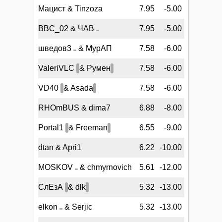
Мацист & Tinzoza
7.95
-5.00
BBC_02 & ЧАВ
7.95
-5.00
шведов3
& МурАП
7.58
-6.00
ValeriVLC
& Румен
7.58
-6.00
VD40
& Asada
7.58
-6.00
RHOmBUS & dima7
6.88
-8.00
Portal1
& Freeman
6.55
-9.00
dtan & Apri1
6.22
-10.00
MOSKOV
& chmyrnovich
5.61
-12.00
СлЕзА
& dlk
5.32
-13.00
elkon
& Serjic
5.32
-13.00