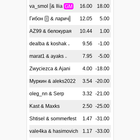
va_smol
& Ilia
GM
16.00
18.00
Гибон
0
& ларич
12.05
5.00
AZ99 & белокурая
10.44
1.00
dealba & koshak
9.56
-1.00
marat1 & ayaks
7.95
-5.00
Zwyciezca & Ajani
4.00
-18.00
Муркин & aleks2022
3.54
-20.00
oleg_nn & Serp
3.32
-21.00
Kast & Maxks
2.50
-25.00
Shtisel & sommerfest
1.47
-31.00
vale4ka & hasimovich
1.17
-33.00