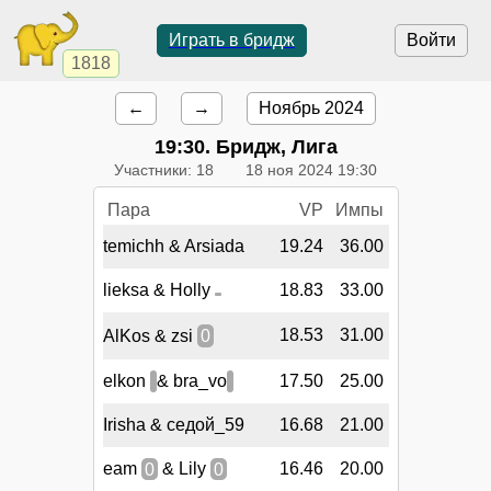
Играть в бридж
Войти
1818
←
→
Ноябрь 2024
19:30
. Бридж, Лига
Участники: 18
18 ноя 2024 19:30
Пара
VP
Импы
temichh & Arsiada
19.24
36.00
lieksa & Holly
18.83
33.00
18.53
31.00
AlKos & zsi
0
elkon
& bra_vo
17.50
25.00
Irisha & седой_59
16.68
21.00
eam
0
& Lily
0
16.46
20.00