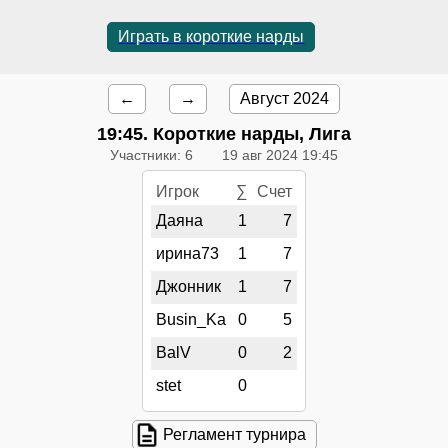
Играть в короткие нарды
←
→
Август 2024
19:45
. Короткие нарды, Лига
Участники: 6
19 авг 2024 19:45
Игрок
∑
Счет
Даяна
1
7
ирина73
1
7
Джонник
1
7
Busin_Ka
0
5
BalV
0
2
stet
0
Регламент турнира