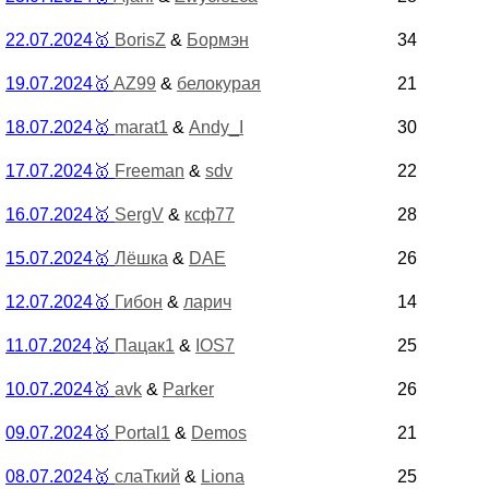
22.07.2024
🥇
BorisZ
&
Бормэн
34
19.07.2024
🥇
AZ99
&
белокурая
21
18.07.2024
🥇
marat1
&
Andy_I
30
17.07.2024
🥇
Freeman
&
sdv
22
16.07.2024
🥇
SergV
&
ксф77
28
15.07.2024
🥇
Лёшка
&
DAE
26
12.07.2024
🥇
Гибон
&
ларич
14
11.07.2024
🥇
Пацак1
&
IOS7
25
10.07.2024
🥇
avk
&
Parker
26
09.07.2024
🥇
Portal1
&
Demos
21
08.07.2024
🥇
слаТкий
&
Liona
25