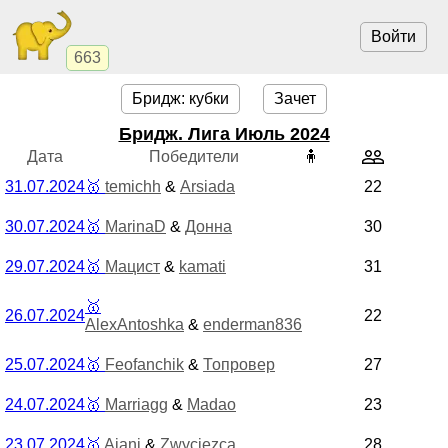
Войти
663
Бридж: кубки
Зачет
Бридж. Лига Июль 2024
Дата
Победители
🧍
31.07.2024
🥇
temichh
&
Arsiada
22
30.07.2024
🥇
MarinaD
&
Донна
30
29.07.2024
🥇
Мацист
&
kamati
31
🥇
26.07.2024
22
AlexAntoshka
&
enderman836
25.07.2024
🥇
Feofanchik
&
Топровер
27
24.07.2024
🥇
Marriagg
&
Madao
23
23.07.2024
🥇
Ajani
&
Zwyciezca
28