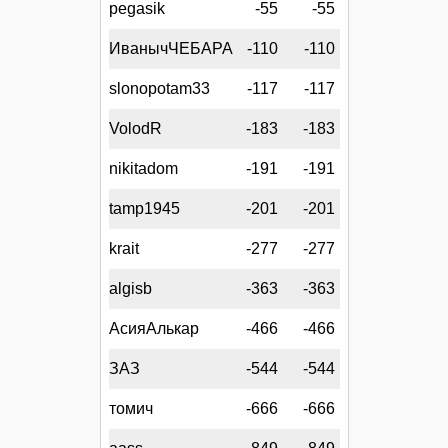
pegasik
-55
-55
ИванычЧЕБАРА
-110
-110
slonopotam33
-117
-117
VolodR
-183
-183
nikitadom
-191
-191
tamp1945
-201
-201
krait
-277
-277
algisb
-363
-363
АсияАлькар
-466
-466
ЗАЗ
-544
-544
томич
-666
-666