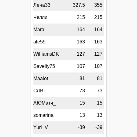
Лена33
327.5
355
Челли
215
215
Maral
164
164
ale59
163
163
WilliamsDK
127
127
Saveliy75
107
107
Maalot
81
81
СЛВ1
73
73
АЮМатч_
15
15
somarina
13
13
Yuri_V
-39
-39