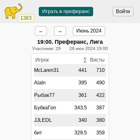
Играть в преферанс
Войти
1363
←
→
Июнь 2024
19:00
. Преферанс, Лига
Участники: 29
28 июн 2024 19:00
Игрок
∑
Висты
McLaren31
441
710
Alaln
395
490
Рыбак77
361
422
БубкаГоп
343.5
387
JJLEDL
340
380
бит
329.5
359