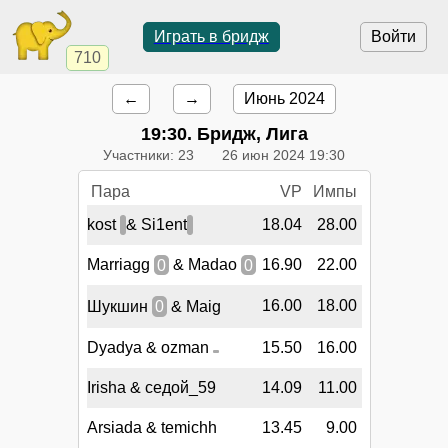
Играть в бридж
Войти
710
←
→
Июнь 2024
19:30
. Бридж, Лига
Участники: 23
26 июн 2024 19:30
Пара
VP
Импы
kost
& Si1ent
18.04
28.00
Marriagg
0
& Madao
0
16.90
22.00
16.00
18.00
Шукшин
0
& Maig
Dyadya & ozman
15.50
16.00
Irisha & седой_59
14.09
11.00
Arsiada & temichh
13.45
9.00