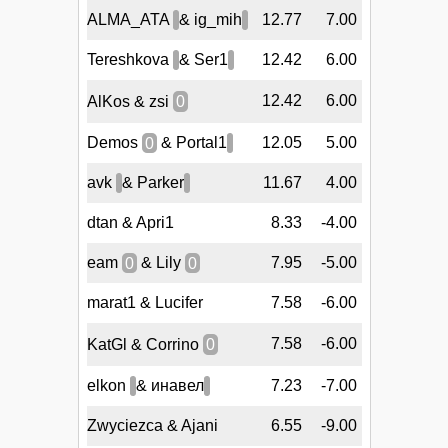
ALMA_ATA
& ig_mih
12.77
7.00
Tereshkova
& Ser1
12.42
6.00
12.42
6.00
AlKos & zsi
0
Demos
0
& Portal1
12.05
5.00
avk
& Parker
11.67
4.00
dtan & Apri1
8.33
-4.00
eam
0
& Lily
0
7.95
-5.00
marat1 & Lucifer
7.58
-6.00
7.58
-6.00
KatGl & Corrino
0
elkon
& инавел
7.23
-7.00
Zwyciezca & Ajani
6.55
-9.00