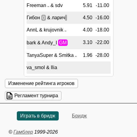
Freeman
& sdv
5.91
-11.00
Гибон
0
& ларич
4.50
-16.00
AnnL & krujovnik
4.00
-18.00
3.10
-22.00
bark & Andy_I
GM
TanyaSuper & Smitka
1.96
-28.00
va_smol & Ilia
Изменение рейтинга игроков
Регламент турнира
Играть в бридж
Бридж
©
Гамблер
1999-2026