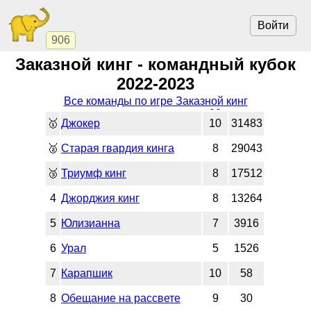
Войти
906
Заказной кинг - командный кубок
2022-2023
Все команды по игре Заказной кинг
🥇
Джокер
10
31483
🥈
Старая гвардия кинга
8
29043
🥉
Триумф кинг
8
17512
4
Джорджия кинг
8
13264
5
Юлизианна
7
3916
6
Урал
5
1526
7
Карапшик
10
58
8
Обещание на рассвете
9
30