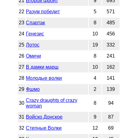
21
Второй фронт
9
695
22
Разум победит
5
571
23
Спартак
8
485
24
Генезис
10
456
25
Лотос
19
332
26
Омичи
8
241
27
В дамки марш
10
162
28
Молодые волки
4
141
29
Фшмо
2
139
Crazy draughts of crazy
30
8
94
woman
31
Войско Донское
9
87
32
Степные Волки
12
69