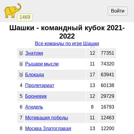
Войти
1469
Шашки - командный кубок 2021-
2022
Все команды по игре Шашки
🥇
Знатоки
12
77351
🥈
Рыцари мысли
11
74320
🥉
Блокада
17
63941
4
Пролетариат
13
60138
5
Броневик
12
29729
6
Агидель
8
16793
7
Мотивация победы
11
12463
8
Москва Златоглавая
13
12200