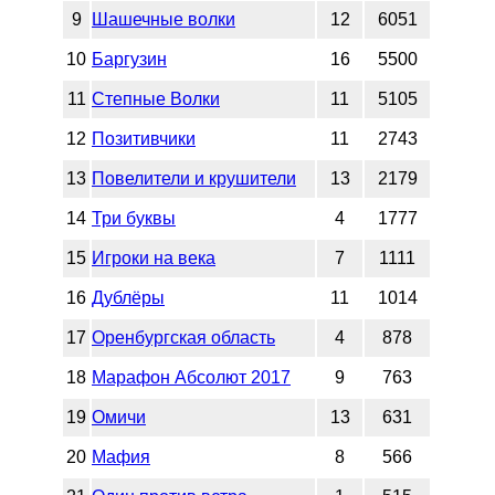
9
Шашечные волки
12
6051
10
Баргузин
16
5500
11
Степные Волки
11
5105
12
Позитивчики
11
2743
13
Повелители и крушители
13
2179
14
Три буквы
4
1777
15
Игроки на века
7
1111
16
Дублёры
11
1014
17
Оренбургская область
4
878
18
Марафон Абсолют 2017
9
763
19
Омичи
13
631
20
Мафия
8
566