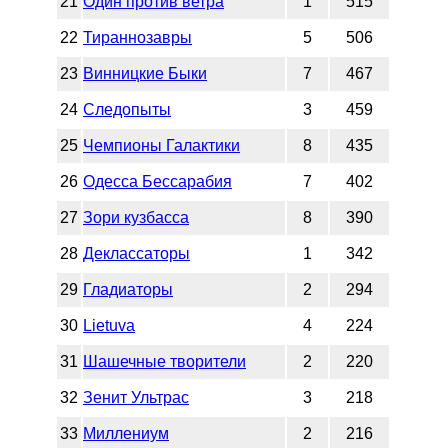
21
Один против ветра
1
515
22
Тираннозавры
5
506
23
Винницкие Быки
7
467
24
Следопыты
3
459
25
Чемпионы Галактики
8
435
26
Одесса Бессарабия
7
402
27
Зори кузбасса
8
390
28
Деклассаторы
1
342
29
Гладиаторы
2
294
30
Lietuva
4
224
31
Шашечные творители
2
220
32
Зенит Ультрас
3
218
33
Миллениум
2
216