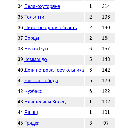
34
Великохуторяне
1
214
35
Тольятти
2
196
36
Нижегородская область
2
190
37
Борцы
2
164
38
Белая Русь
6
157
39
Коммандо
5
143
40
Дети петрова треугольника
6
142
41
Чистая Победа
5
129
42
Kузбасс
6
122
43
Властелины Колец
1
102
44
Ршшц
1
101
45
Грядка
3
97