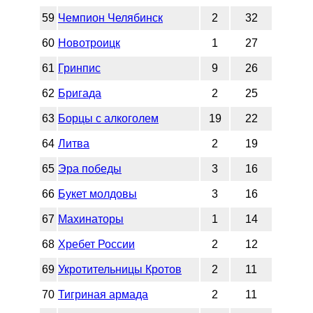
59
Чемпион Челябинск
2
32
60
Новотроицк
1
27
61
Гринпис
9
26
62
Бригада
2
25
63
Борцы с алкоголем
19
22
64
Литва
2
19
65
Эра победы
3
16
66
Букет молдовы
3
16
67
Махинаторы
1
14
68
Хребет России
2
12
69
Укротительницы Кротов
2
11
70
Тигриная армада
2
11