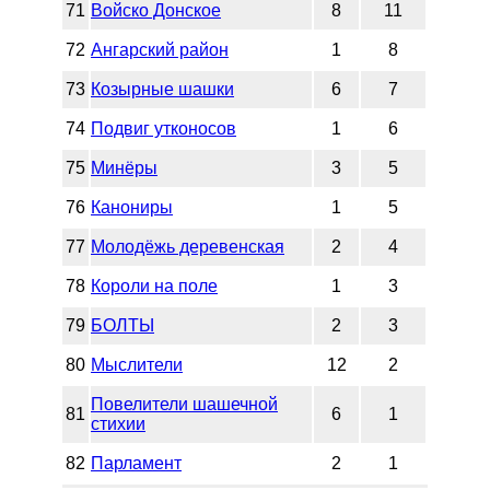
71
Войско Донское
8
11
72
Ангарский район
1
8
73
Козырные шашки
6
7
74
Подвиг утконосов
1
6
75
Минёры
3
5
76
Канониры
1
5
77
Молодёжь деревенская
2
4
78
Короли на поле
1
3
79
БОЛТЫ
2
3
80
Мыслители
12
2
Повелители шашечной
81
6
1
стихии
82
Парламент
2
1