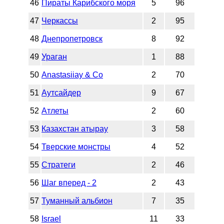
46
Пираты Карибского моря
5
96
47
Черкассы
2
95
48
Днепропетровск
8
92
49
Ураган
1
88
50
Anastasiiay & Co
2
70
51
Аутсайдер
9
67
52
Атлеты
2
60
53
Казахстан атырау
3
58
54
Тверские монстры
4
52
55
Стратеги
2
46
56
Шаг вперед - 2
2
43
57
Туманный альбион
7
35
58
Israel
11
33