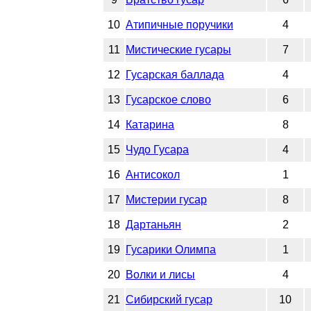
10
Атипичные поручики
4
11
Мистические гусары
7
12
Гусарская баллада
4
13
Гусарское слово
6
14
Катарина
8
15
Чудо Гусара
4
16
Антисокол
1
17
Мистерии гусар
8
18
Дартаньян
2
19
Гусарики Олимпа
1
20
Волки и лисы
4
21
Сибирский гусар
10