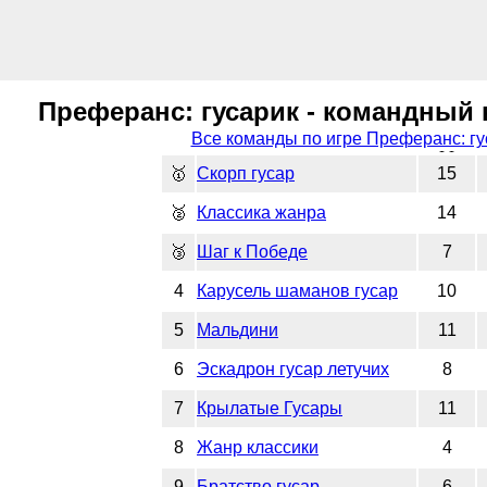
Преферанс: гусарик - командный к
Все команды по игре Преферанс: гу
🥇
Скорп гусар
15
🥈
Классика жанра
14
🥉
Шаг к Победе
7
4
Карусель шаманов гусар
10
5
Мальдини
11
6
Эскадрон гусар летучих
8
7
Крылатые Гусары
11
8
Жанр классики
4
9
Братство гусар
6