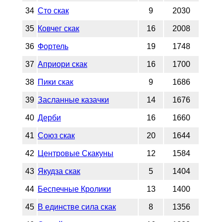
34
Сто скак
9
2030
35
Ковчег скак
16
2008
36
Фортель
19
1748
37
Априори скак
16
1700
38
Пики скак
9
1686
39
Засланные казачки
14
1676
40
Дерби
16
1660
41
Союз скак
20
1644
42
Центровые Скакуны
12
1584
43
Якудза скак
5
1404
44
Беспечные Кролики
13
1400
45
В единстве сила скак
8
1356