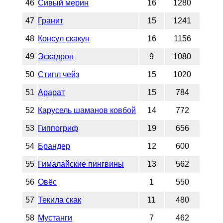
46
Сивый мерин
16
1280
47
Гранит
15
1241
48
Консул скакун
16
1156
49
Эскадрон
9
1080
50
Стипл чейз
15
1020
51
Арарат
15
784
52
Карусель шаманов ковбой
14
772
53
Гиппогриф
19
656
54
Брандер
12
600
55
Гималайские пингвины
13
562
56
Овёс
1
550
57
Текила скак
11
480
58
Мустанги
7
462