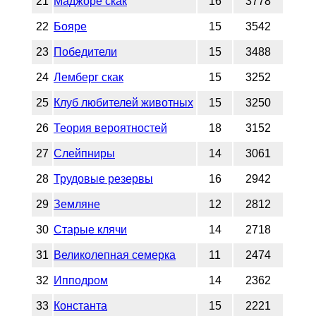
21
Маджоре скак
16
3778
22
Бояре
15
3542
23
Победители
15
3488
24
Лемберг скак
15
3252
25
Клуб любителей животных
15
3250
26
Теория вероятностей
18
3152
27
Слейпниры
14
3061
28
Трудовые резервы
16
2942
29
Земляне
12
2812
30
Старые клячи
14
2718
31
Великолепная семерка
11
2474
32
Ипподром
14
2362
33
Константа
15
2221