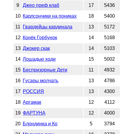
9
Джео преф клаб
17
5436
10
Карлсончики на пониках
18
5400
11
Гвардейцы кардинала
13
5172
12
Конёк Горбунок
14
5168
13
Джокер скак
14
5103
14
Лошадью ходи
15
5002
15
Беспризорные Дети
11
4932
16
Гусары молчать
13
4786
17
РОССИЯ
13
4300
18
Аргамак
12
4112
19
ФАРТУНА
12
4000
20
Блондинка и Ко
5
3794