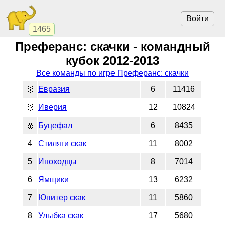
Войти
1465
Преферанс: скачки - командный
кубок 2012-2013
Все команды по игре Преферанс: скачки
🥇
Евразия
6
11416
🥈
Иверия
12
10824
🥉
Буцефал
6
8435
4
Стиляги скак
11
8002
5
Иноходцы
8
7014
6
Ямщики
13
6232
7
Юпитер скак
11
5860
8
Улыбка скак
17
5680