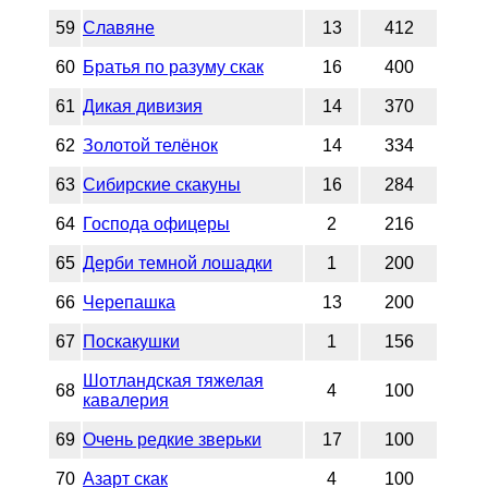
59
Славяне
13
412
60
Братья по разуму скак
16
400
61
Дикая дивизия
14
370
62
Золотой телёнок
14
334
63
Сибирские скакуны
16
284
64
Господа офицеры
2
216
65
Дерби темной лошадки
1
200
66
Черепашка
13
200
67
Поскакушки
1
156
Шотландская тяжелая
68
4
100
кавалерия
69
Очень редкие зверьки
17
100
70
Азарт скак
4
100