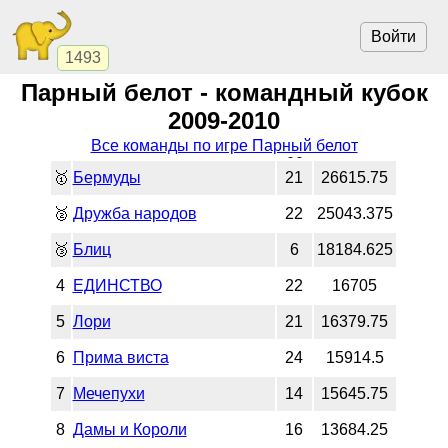
Войти
1493
Парный белот - командный кубок
2009-2010
Все команды по игре Парный белот
🥇
Бермуды
21
26615.75
🥈
Дружба народов
22
25043.375
🥉
Блиц
6
18184.625
4
ЕДИНСТВО
22
16705
5
Лори
21
16379.75
6
Прима виста
24
15914.5
7
Мечепухи
14
15645.75
8
Дамы и Короли
16
13684.25