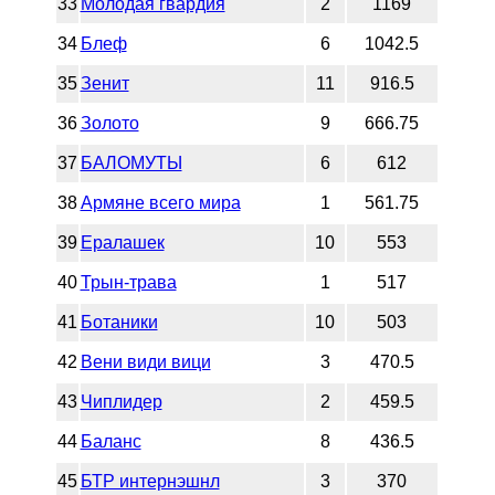
33
Молодая гвардия
2
1169
34
Блеф
6
1042.5
35
Зенит
11
916.5
36
Золото
9
666.75
37
БАЛОМУТЫ
6
612
38
Армяне всего мира
1
561.75
39
Ералашек
10
553
40
Трын-трава
1
517
41
Ботаники
10
503
42
Вени види вици
3
470.5
43
Чиплидер
2
459.5
44
Баланс
8
436.5
45
БТР интернэшнл
3
370