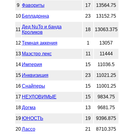
9
Фавориты
17
13564.75
10
Белладонна
23
13152.75
Дед NuTo и банда
11
18
13063.375
Кроликов
12
Темная аккения
1
13057
13
Маэстро лекс
11
11444
14
Империя
15
11036.5
15
Инквизиция
23
11021.25
16
Снайперы
15
11001.25
17
HEУЛОВИМЫЕ
15
9834.75
18
Догма
13
9681.75
19
ЮНОСТЬ
19
9396.875
20
Лассо
21
8710.375