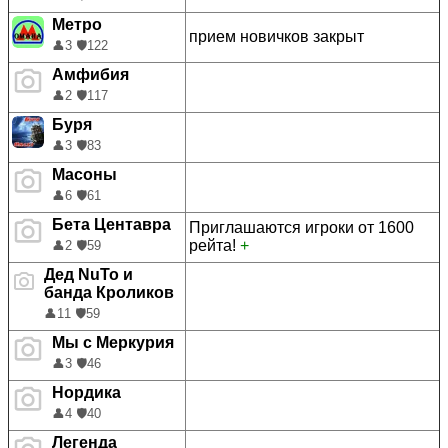
Метро
прием новичков закрыт
👤
3
🛡️
122
Амфибия
👤
2
🛡️
117
Буря
👤
3
🛡️
83
Масоны
👤
6
🛡️
61
Бета Центавра
Приглашаются игроки от 1600
рейта!
+
👤
2
🛡️
59
Дед NuTo и
банда Кроликов
👤
11
🛡️
59
Мы с Меркурия
👤
3
🛡️
46
Нордика
👤
4
🛡️
40
Легенда