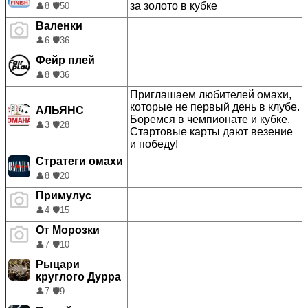
за золото в кубке
👤
8
🛡️
50
Валенки
👤
6
🛡️
36
Фейр плей
👤
8
🛡️
36
Приглашаем любителей омахи,
которые не первый день в клубе.
АЛЬЯНС
Боремся в чемпионате и кубке.
👤
3
🛡️
28
Стартовые карты дают везение
и победу!
Стратеги омахи
👤
8
🛡️
20
Примулус
👤
4
🛡️
15
От Морозки
👤
7
🛡️
10
Рыцари
круглого Дурра
👤
7
🛡️
9