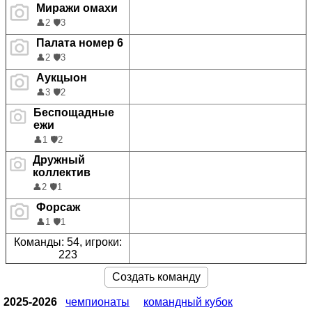
Миражи омахи
👤
2
🛡️
3
Палата номер 6
👤
2
🛡️
3
Аукцыон
👤
3
🛡️
2
Беспощадные
ежи
👤
1
🛡️
2
Дружный
коллектив
👤
2
🛡️
1
Форсаж
👤
1
🛡️
1
Команды: 54, игроки:
223
Создать команду
2025-2026
чемпионаты
командный кубок