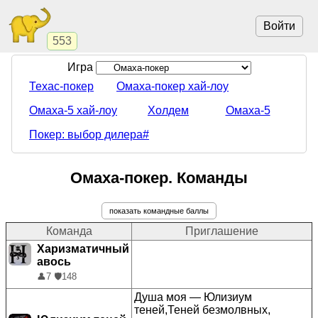
Войти
553
Игра
Техас-покер
Омаха-покер хай-лоу
Омаха-5 хай-лоу
Холдем
Омаха-5
Покер: выбор дилера#
Омаха-покер. Команды
показать командные баллы
Команда
Приглашение
Харизматичный
авось
👤
7
🛡️
148
Душа моя — Юлизиум
теней,Теней безмолвных,