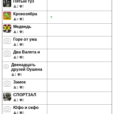
Пятый туз
👤
2
🛡️
7
Крокозябра
+
👤
4
🛡️
3
Медведь
👤
1
🛡️
1
Горе от ума
👤
1
🛡️
0
Два Валета и
👤
3
🛡️
0
Двенадцать
друзей Оушена
👤
1
🛡️
0
Замок
👤
1
🛡️
0
СПОРТЗАЛ
👤
1
🛡️
0
Юфо и скфо
👤
4
🛡️
0