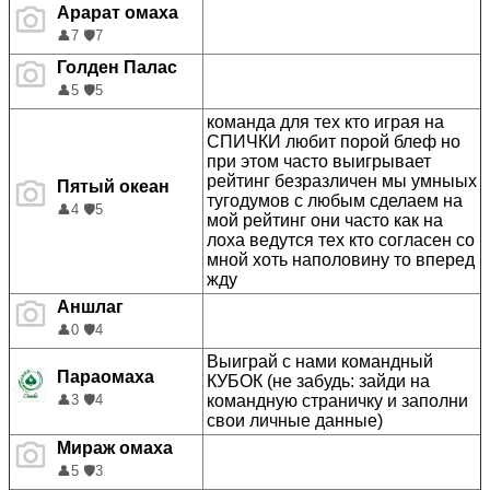
Арарат омаха
👤
7
🛡️
7
Голден Палас
👤
5
🛡️
5
команда для тех кто играя на
СПИЧКИ любит порой блеф но
при этом часто выигрывает
рейтинг безразличен мы умныых
Пятый океан
тугодумов с любым сделаем на
👤
4
🛡️
5
мой рейтинг они часто как на
лоха ведутся тех кто согласен со
мной хоть наполовину то вперед
жду
Аншлаг
👤
0
🛡️
4
Выиграй с нами командный
Параомаха
КУБОК (не забудь: зайди на
командную страничку и заполни
👤
3
🛡️
4
свои личные данные)
Мираж омаха
👤
5
🛡️
3