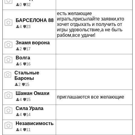
👤
0
🛡️
32
есть желающие
играть,присылайте заявки,кто
БАРСЕЛОНА 88
хочет отдыхать и получить от
👤
4
🛡️
23
игры удовольствие,а не быть
рабом,все удачи!
Знамя ворона
👤
2
🛡️
17
Волга
👤
6
🛡️
16
Стальные
Бароны
👤
2
🛡️
15
Шаман Омахи
приглашаются все желающие
👤
4
🛡️
15
Сила Урала
👤
4
🛡️
14
Независимость
👤
4
🛡️
11