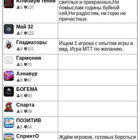
Юлизиум теней
светлых и прекрасных,Ни
помыслам годины буйной
👤
6
🛡️
137
сей,Ни радостям, ни горю не
причастных.
Май 32
👤
8
🛡️
122
Гладиаторы
Ищем 1 игрока с опытом игры в
кмд. Игра МТТ по желанию.
👤
8
🛡️
101
Гармония
👤
5
🛡️
70
Азнавур
👤
8
🛡️
67
БОГЕМА
👤
8
🛡️
60
Спарта
👤
4
🛡️
59
ПОЗИТИВ
👤
5
🛡️
54
СпринтО
Ждём игроков, готовых бороться