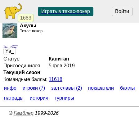
Играть в техас-покер
Войти
1683
Акулы
Техас-покер
Статус
Капитан
Присоединился
5 фев 2019
Текущий сезон
Командные баллы:
11618
инфо
игроки (7)
зал славы (2)
показатели
баллы
награды
история
турниры
©
Гамблер
1999-2026