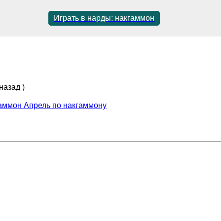
Играть в нарды: накгаммон
назад )
гаммон Апрель по накгаммону