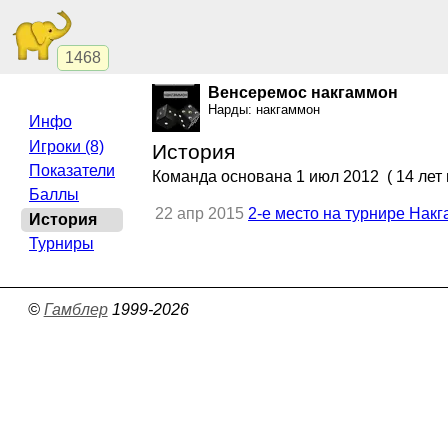
1468
Венсеремос накгаммон
Нарды: накгаммон
Инфо
Игроки (8)
История
Показатели
Команда основана
1 июл 2012
( 14 лет 
Баллы
22 апр 2015
2-е место на турнире Нак
История
Турниры
©
Гамблер
1999-2026