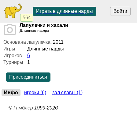
Играть в длинные нарды
Войти
564
Лапулечки и хахали
Длинные нарды
Основана
лапулечка
,
2011
Игры
Длинные нарды
Игроков
6
Турниры
1
Присоединиться
Инфо
игроки (6)
зал славы (1)
©
Гамблер
1999-2026