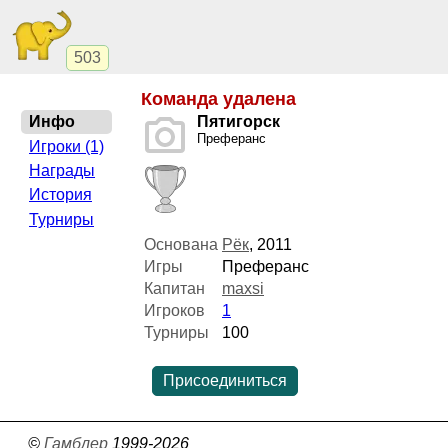
503
Команда удалена
Пятигорск
Инфо
Преферанс
Игроки (1)
Награды
История
Турниры
Основана
Рёк
,
2011
Игры
Преферанс
Капитан
maxsi
Игроков
1
Турниры
100
Присоединиться
©
Гамблер
1999-2026