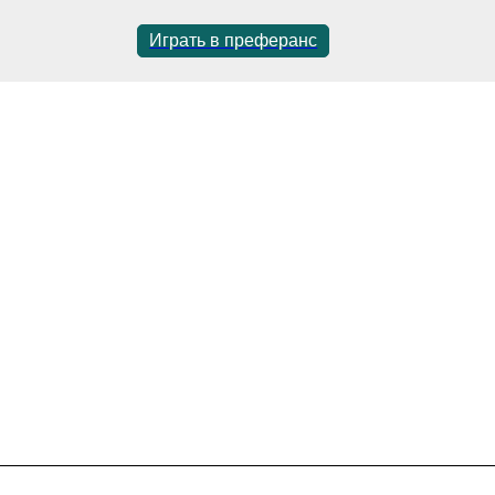
Играть в преферанс