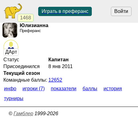
Играть в преферанс
Войти
1468
Юлизианна
Преферанс
Статус
Капитан
Присоединился
8 янв 2011
Текущий сезон
Командные баллы:
12652
инфо
игроки (7)
показатели
баллы
история
турниры
©
Гамблер
1999-2026