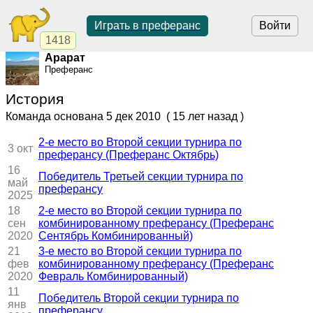
Играть в преферанс
Войти
1418
Арарат
Преферанс
История
Команда основана
5 дек 2010
( 15 лет назад )
2-е место во Второй секции турнира по
3 окт
преферансу (Преферанс Октябрь)
16
Победитель Третьей секции турнира по
май
преферансу
2025
18
2-е место во Второй секции турнира по
сен
комбинированному преферансу (Преферанс
2020
Сентябрь Комбинированный)
21
3-е место во Второй секции турнира по
фев
комбинированному преферансу (Преферанс
2020
Февраль Комбинированный)
11
Победитель Второй секции турнира по
янв
преферансу