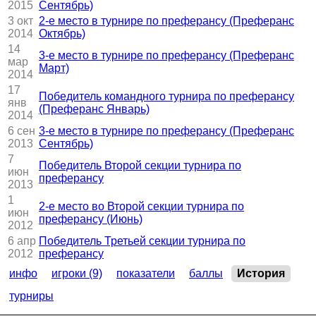
2015
Сентябрь)
3 окт
2-е место в турнире по преферансу (Преферанс
2014
Октябрь)
14
3-е место в турнире по преферансу (Преферанс
мар
Март)
2014
17
Победитель командного турнира по преферансу
янв
(Преферанс Январь)
2014
6 сен
3-е место в турнире по преферансу (Преферанс
2013
Сентябрь)
7
Победитель Второй секции турнира по
июн
преферансу
2013
1
2-е место во Второй секции турнира по
июн
преферансу (Июнь)
2012
6 апр
Победитель Третьей секции турнира по
2012
преферансу
инфо
игроки (9)
показатели
баллы
История
турниры