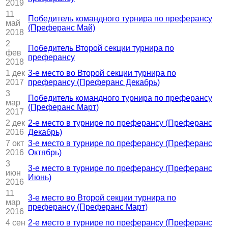
2019
11
Победитель командного турнира по преферансу
май
(Преферанс Май)
2018
2
Победитель Второй секции турнира по
фев
преферансу
2018
1 дек
3-е место во Второй секции турнира по
2017
преферансу (Преферанс Декабрь)
3
Победитель командного турнира по преферансу
мар
(Преферанс Март)
2017
2 дек
2-е место в турнире по преферансу (Преферанс
2016
Декабрь)
7 окт
3-е место в турнире по преферансу (Преферанс
2016
Октябрь)
3
3-е место в турнире по преферансу (Преферанс
июн
Июнь)
2016
11
3-е место во Второй секции турнира по
мар
преферансу (Преферанс Март)
2016
4 сен
2-е место в турнире по преферансу (Преферанс