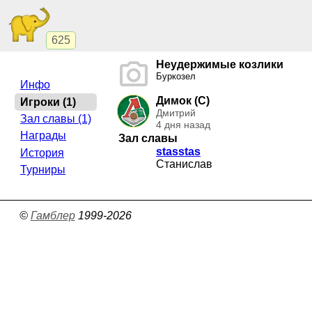
625
Неудержимые козлики
Буркозел
Инфо
Димок (C)
Игроки (1)
Дмитрий
Зал славы (1)
4 дня назад
Награды
Зал славы
stasstas
История
Станислав
Турниры
©
Гамблер
1999-2026