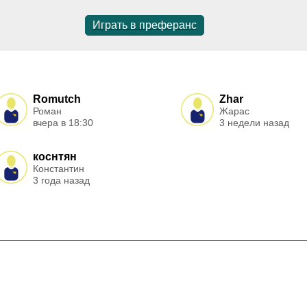
Играть в преферанс
Romutch
Zhar
Роман
Жарас
вчера в 18:30
3 недели назад
коснтян
Константин
3 года назад