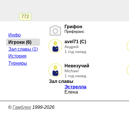
772
Грифон
Преферанс
Инфо
avel71 (C)
Игроки (6)
Андрей
Зал славы (1)
1 год назад
История
Турниры
Невезучий
Michael
1 год назад
Зал славы
Эстрелла
Елена
©
Гамблер
1999-2026