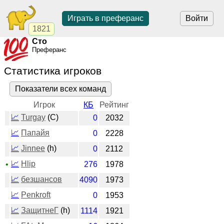
Играть в преферанс
Войти
1821
Сто
Преферанс
Статистика игроков
Показатели всех команд
Игрок
КБ
Рейтинг
📈
Turgay
(C)
0
2032
📈
Папайя
0
2228
📈
Jinnee
(h)
0
2112
📈
Hlip
•
276
1978
📈
безшансов
4090
1973
📈
Penkroft
0
1953
📈
ЗащитнеГ
(h)
1114
1921