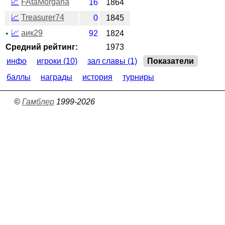
📈
FAtaMorgana
16
1864
📈
Treasurer74
0
1845
📈
аик29
•
92
1824
Средний рейтинг:
1973
инфо
игроки (10)
зал славы (1)
Показатели
баллы
награды
история
турниры
©
Гамблер
1999-2026