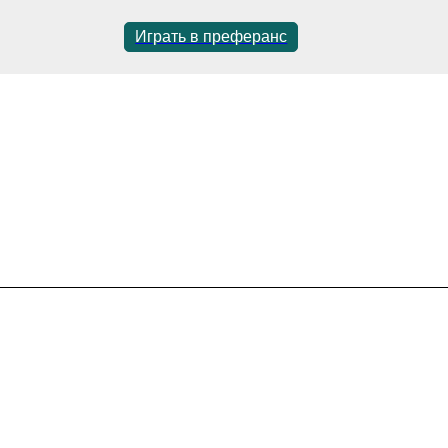
Играть в преферанс