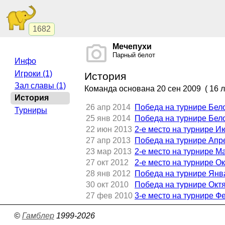
1682
Мечепухи
Парный белот
Инфо
Игроки (1)
История
Зал славы (1)
Команда основана
20 сен 2009
( 16 л
История
26 апр 2014
Победа на турнире Бело
Турниры
25 янв 2014
Победа на турнире Бело
22 июн 2013
2-е место на турнире И
27 апр 2013
Победа на турнире Апр
23 мар 2013
2-е место на турнире М
27 окт 2012
2-е место на турнире О
28 янв 2012
Победа на турнире Янв
30 окт 2010
Победа на турнире Окт
27 фев 2010
3-е место на турнире Ф
©
Гамблер
1999-2026