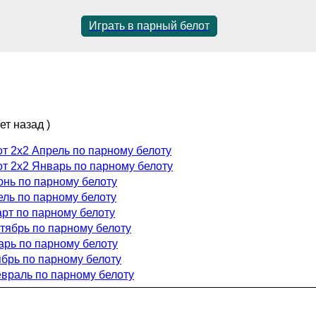
Играть в парный белот
ет назад )
т 2x2 Апрель по парному белоту
т 2x2 Январь по парному белоту
юнь по парному белоту
ель по парному белоту
арт по парному белоту
ктябрь по парному белоту
арь по парному белоту
ябрь по парному белоту
евраль по парному белоту