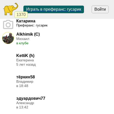
Играть в преферанс: гусарик
Войти
1370
Катарина
Преферанс: гусарик
Alkhimik (C)
Михаил
в клубе
KettiK (h)
Екатерина
5 лет назад
тёркин58
Владимир
в 18:48
эдуардович77
Александр
в 13:42