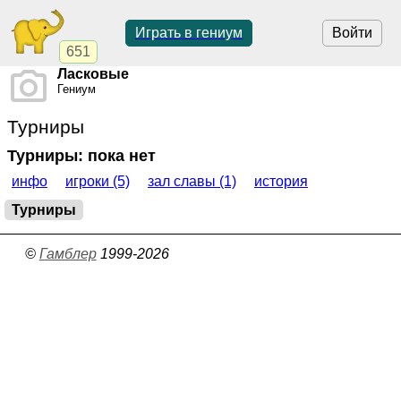
Играть в гениум
Войти
651
Ласковые
Гениум
Турниры
Турниры: пока нет
инфо
игроки (5)
зал славы (1)
история
Турниры
©
Гамблер
1999-2026