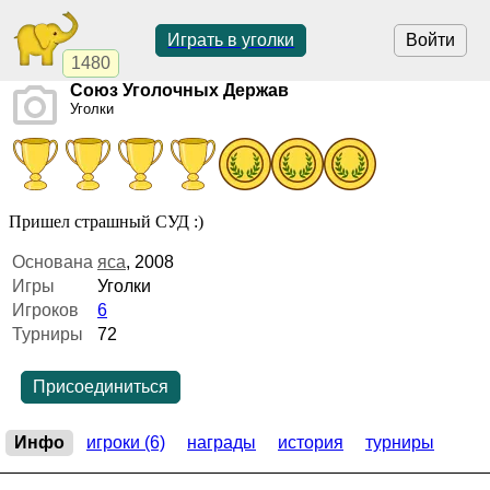
Играть в уголки
Войти
1480
Союз Уголочных Держав
Уголки
Пришел страшный СУД :)
Основана
яса
,
2008
Игры
Уголки
Игроков
6
Турниры
72
Присоединиться
Инфо
игроки (6)
награды
история
турниры