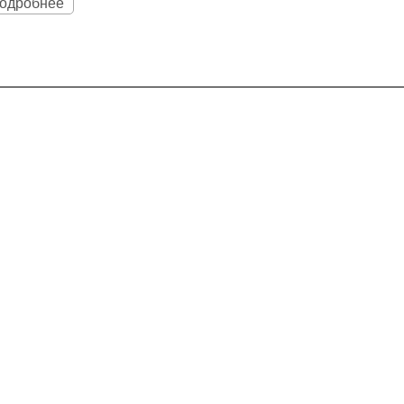
одробнее