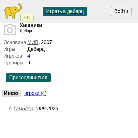
Играть в деберц
Войти
791
Хищники
Деберц
Основана
МИВ
,
2007
Игры
Деберц
Игроков
4
Турниры
9
Присоединиться
Инфо
игроки (4)
©
Гамблер
1999-2026