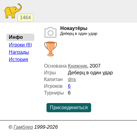
1464
Нокаутёры
Деберц в один удар
Инфо
Игроки (6)
Награды
История
Основана
Книжник
,
2007
Игры
Деберц в один удар
Капитан
dns
Игроков
6
Турниры
6
Присоединиться
©
Гамблер
1999-2026