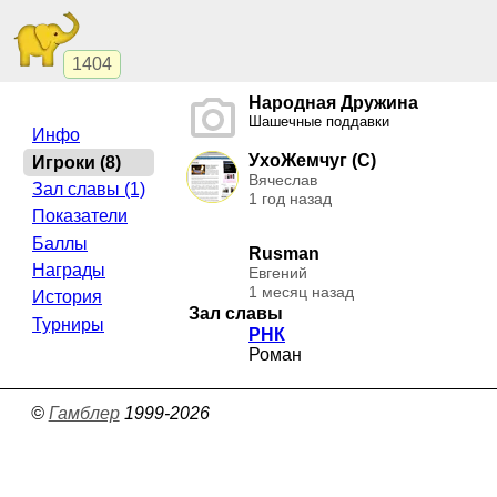
1404
Народная Дружина
Шашечные поддавки
Инфо
УхоЖемчуг (C)
Игроки (8)
Вячеслав
Зал славы (1)
1 год назад
Показатели
Баллы
Rusman
Награды
Евгений
1 месяц назад
История
Зал славы
Турниры
РНК
Роман
©
Гамблер
1999-2026