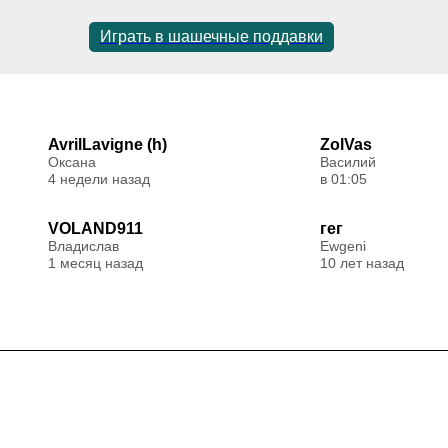
Играть в шашечные поддавки
AvrilLavigne (h)
ZolVas
Оксана
Василий
4 недели назад
в 01:05
VOLAND911
гег
Владислав
Ewgeni
1 месяц назад
10 лет назад