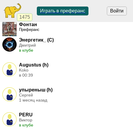
Играть в преферанс
Войти
1475
Фонтан
Преферанс
Энергетик_ (C)
Дмитрий
в клубе
Augustus (h)
Koko
в 00:39
упыреныш (h)
Сергей
1 месяц назад
PERU
Виктор
в клубе