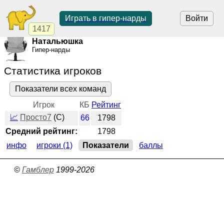
Играть в гипер-нарды
Войти
1417
Натальюшка
Гипер-нарды
Статистика игроков
Показатели всех команд
Игрок
КБ
Рейтинг
📈
Просто7
(C)
66
1798
Средний рейтинг:
1798
инфо
игроки (1)
Показатели
баллы
©
Гамблер
1999-2026