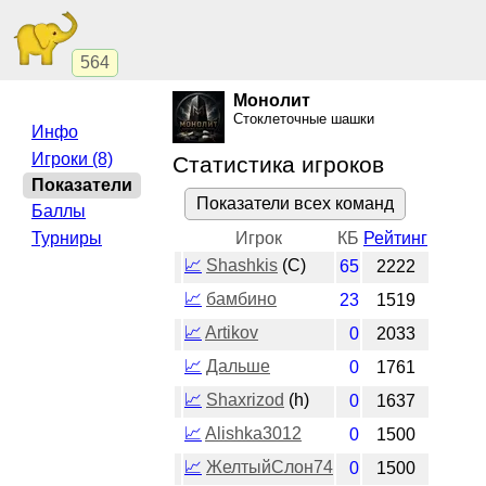
564
Монолит
Стоклеточные шашки
Инфо
Игроки (8)
Статистика игроков
Показатели
Показатели всех команд
Баллы
Турниры
Игрок
КБ
Рейтинг
📈
Shashkis
(C)
65
2222
📈
бамбино
23
1519
📈
Artikov
0
2033
📈
Дальше
0
1761
📈
Shaxrizod
(h)
0
1637
📈
Alishka3012
0
1500
📈
ЖелтыйСлон74
0
1500