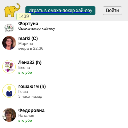
Играть в омаха-покер хай-лоу
Войти
1439
Фортуна
Омаха-покер хай-лоу
marki (C)
Марина
вчера в 22:36
Лена33 (h)
Елена
в клубе
гошаюгм (h)
Гоша
3 часа назад
Федоровна
Наталия
в клубе