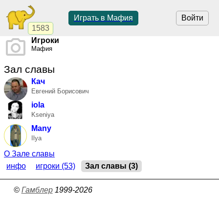
Играть в Мафия
Войти
1583
Игроки
Мафия
Зал славы
Кач
Евгений Борисович
iola
Kseniya
Many
Ilya
О Зале славы
инфо
игроки (53)
Зал славы (3)
©
Гамблер
1999-2026