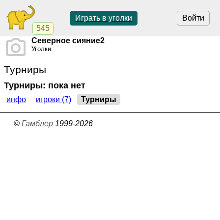
Играть в уголки
Войти
545
Северное сияние2
Уголки
Турниры
Турниры: пока нет
инфо
игроки (7)
Турниры
©
Гамблер
1999-2026