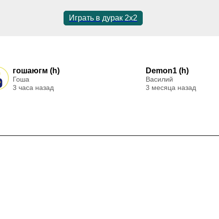
Играть в дурак 2х2
гошаюгм (h)
Demon1 (h)
Гоша
Василий
3 часа назад
3 месяца назад