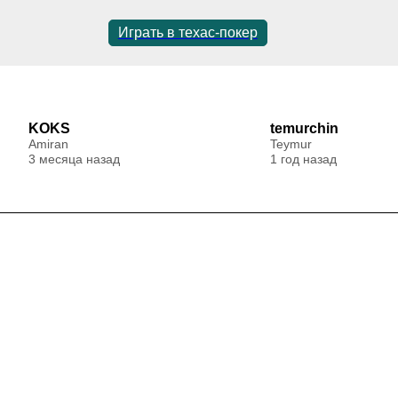
Играть в техас-покер
KOKS
temurchin
Amiran
Teymur
3 месяца назад
1 год назад