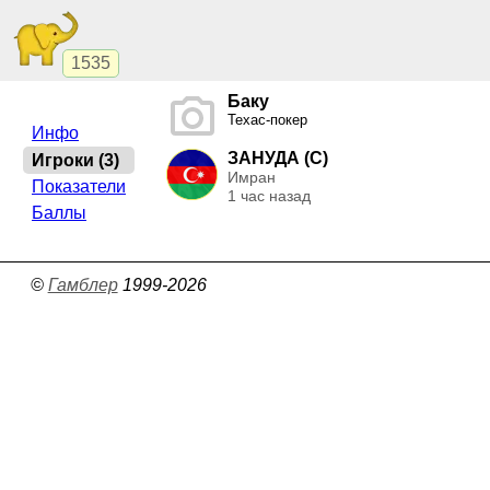
1535
Баку
Техас-покер
Инфо
ЗАНУДА (C)
Игроки (3)
Имран
Показатели
1 час назад
Баллы
©
Гамблер
1999-2026