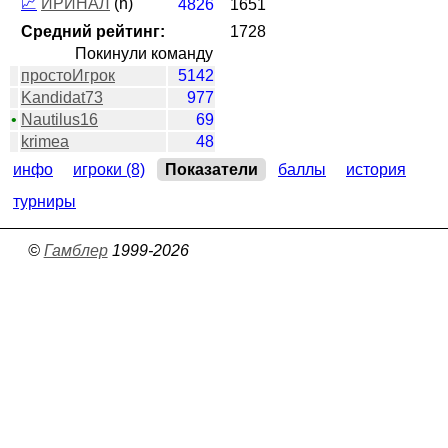
📈
ИРИНАЛ
(h)
4826
1651
Средний рейтинг:
1728
Покинули команду
простоИгрок
5142
Kandidat73
977
•
Nautilus16
69
krimea
48
инфо
игроки (8)
Показатели
баллы
история
турниры
©
Гамблер
1999-2026