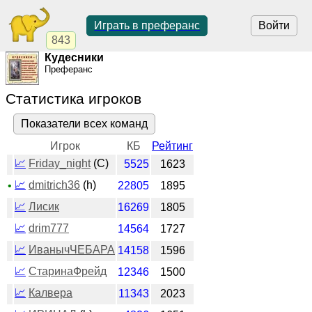
Играть в преферанс
Войти
843
Кудесники
Преферанс
Статистика игроков
Показатели всех команд
Игрок
КБ
Рейтинг
📈
Friday_night
(C)
5525
1623
📈
dmitrich36
(h)
•
22805
1895
📈
Лисик
16269
1805
📈
drim777
14564
1727
📈
ИванычЧЕБАРА
14158
1596
📈
СтаринаФрейд
12346
1500
📈
Калвера
11343
2023