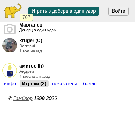
Играть в деберц в один удар
Войти
767
Марганец
Деберц в один удар
kruger (C)
Валерий
1 год назад
амигос (h)
Андрей
4 месяца назад
инфо
Игроки (2)
показатели
баллы
©
Гамблер
1999-2026