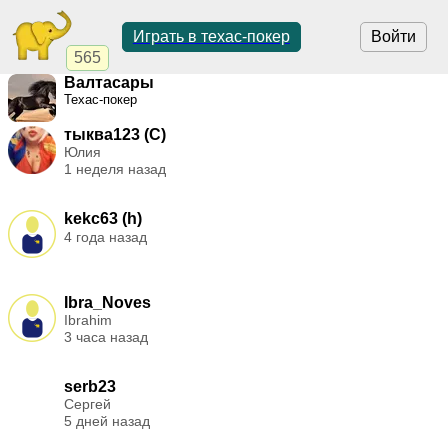
Играть в техас-покер
Войти
565
Валтасары
Техас-покер
тыква123 (C)
Юлия
1 неделя назад
kekc63 (h)
4 года назад
Ibra_Noves
Ibrahim
3 часа назад
serb23
Сергей
5 дней назад