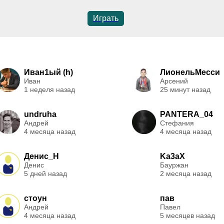
Играть
Иван1ый (h)
ЛионельМесси
Иван
Арсений
1 неделя назад
25 минут назад
undruha
PANTERA_04
Андрей
Стефания
4 месяца назад
4 месяца назад
Денис_Н
Ka3aX
Денис
Бауржан
5 дней назад
2 месяца назад
стоун
пав
Андрей
Павел
4 месяца назад
5 месяцев назад