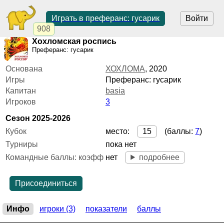
Играть в преферанс: гусарик
Войти
908
Хохломская роспись
Преферанс: гусарик
Основана
ХОХЛОМА
,
2020
Игры
Преферанс: гусарик
Капитан
basia
Игроков
3
Сезон 2025-2026
место:
15
(баллы:
7
)
Кубок
Турниры
пока нет
нет
подробнее
Командные баллы: коэфф
Присоединиться
Инфо
игроки (3)
показатели
баллы