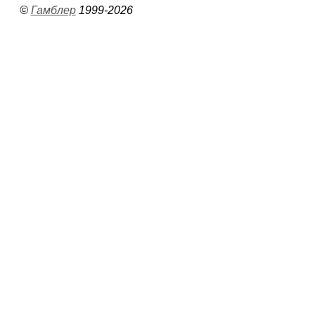
©
Гамблер
1999-2026