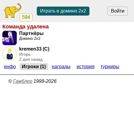
Играть в домино 2x2
Войти
594
Команда удалена
Партнёры
Домино 2x2
kremen33 (C)
Игорь
2 дня назад
инфо
Игроки (1)
награды
история
турниры
©
Гамблер
1999-2026